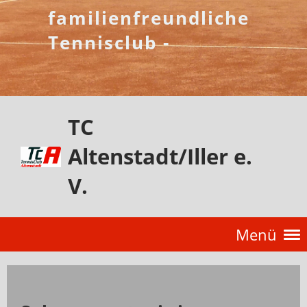
familienfreundliche
Tennisclub -
TC
Altenstadt/Iller e.
V.
Menü