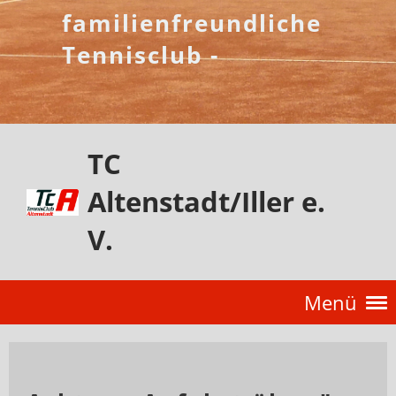
familienfreundliche
Tennisclub -
TC
Altenstadt/Iller e.
V.
Menü