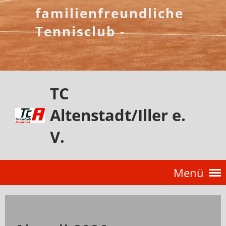
familienfreundliche
Tennisclub -
TC
Altenstadt/Iller e.
V.
Menü